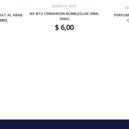
BORN TO VAPE
M
NS BTV CINNAMON BUBBLEGUM 30ML
AT AL ARAB
PERFUM
35MG
00ML
$ 6,00