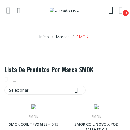
0
Início
Marcas
SMOK
Lista De Produtos Por Marca SMOK

Selecionar
SMOK
SMOK
SMOK COIL TFV9 MESH 0.15
SMOK COIL NOVO X POD
MESHED 0.8